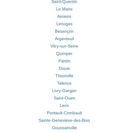
Saint-Quentin
Le Mans
Amiens
Limoges
Besançon
Argenteuil
Vitry-sur-Seine
Quimper
Pantin
Douai
Thionville
Talence
Livry-Gargan
Saint-Ouen
Lens
Pontault-Combault
Sainte-Geneviève-des-Bois
Goussainville