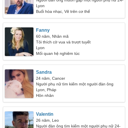
Người đàn ông muốn gặp một người phụ nữ 24-
33
Lyon
Buổi hòa nhạc, Vẽ trên cơ thể
Fanny
60 năm, Nhân mã
Tôi thích cờ vua và trượt tuyết
Lyon
Mối quan hệ nghiêm túc
Sandra
24 năm, Cancer
Người phụ nữ tìm kiếm một người đàn ông
Lyon, Pháp
Hôn nhân
Valentin
26 năm, Leo
Người đàn ông tìm kiếm một người phụ nữ 24-