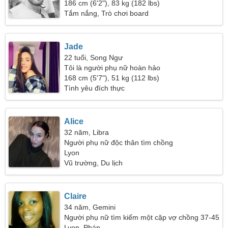
186 cm (6'2"), 83 kg (182 lbs)
Tắm nắng, Trò chơi board
Jade
22 tuổi, Song Ngư
Tôi là người phụ nữ hoàn hảo
168 cm (5'7"), 51 kg (112 lbs)
Tình yêu đích thực
Alice
32 năm, Libra
Người phụ nữ độc thân tìm chồng
Lyon
Vũ trường, Du lịch
Claire
34 năm, Gemini
Người phụ nữ tìm kiếm một cặp vợ chồng 37-45
Lyon, Pháp