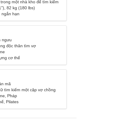
c trong một nhà kho để tìm kiếm
phụ nữ hòa đồng
"), 82 kg (180 lbs)
ệ ngắn hạn
m ngưu
ng độc thân tìm vợ
ine
ựng cơ thể
ân mã
ữ tìm kiếm một cặp vợ chồng
ine, Pháp
hể, Pilates