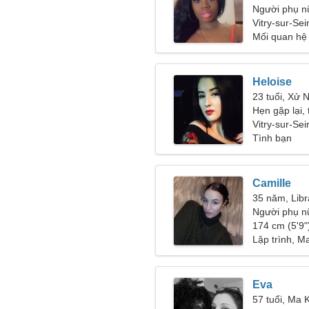
Người phụ n
28-39
Vitry-sur-Se
Mối quan hệ
Heloise
23 tuổi, Xử 
Hẹn gặp lại,
thể tiếp cận
Vitry-sur-Sei
Tình bạn
Camille
35 năm, Libr
Người phụ n
174 cm (5'9")
Lập trình, 
Eva
57 tuổi, Ma 