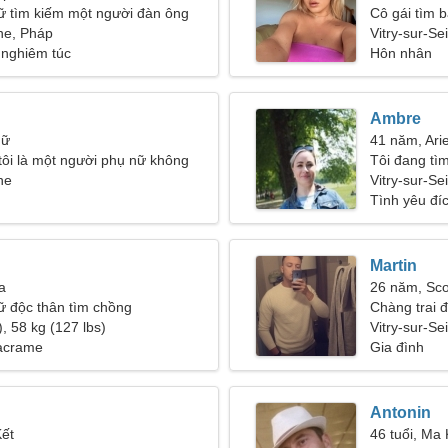
ữ tìm kiếm một người đàn ông
Cô gái tìm b
ine, Pháp
Vitry-sur-Se
 nghiêm túc
Hôn nhân
Ambre
Nữ
41 năm, Ari
 tôi là một người phụ nữ không
Tôi đang tì
 được
ne
dẫn cho cuộ
Vitry-sur-Se
Tình yêu đí
Martin
a
26 năm, Sco
ữ độc thân tìm chồng
Chàng trai 
, 58 kg (127 lbs)
Vitry-sur-Se
Macrame
Gia đình
Antonin
Kết
46 tuổi, Ma 