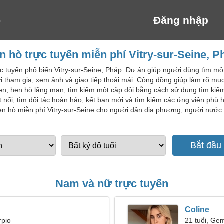
Đăng nhập
n hò trực tuyến miễn phí Vitry-sur-Seine, P
c tuyến phổ biến Vitry-sur-Seine, Pháp. Dự án giúp người dùng tìm mộ
i tham gia, xem ảnh và giao tiếp thoải mái. Cộng đồng giúp làm rõ mục
uen, hẹn hò lãng mạn, tìm kiếm một cặp đôi bằng cách sử dụng tìm kiế
 nối, tìm đối tác hoàn hảo, kết bạn mới và tìm kiếm các ứng viên phù h
ẹn hò miễn phí Vitry-sur-Seine cho người dân địa phương, người nước n
Nam và nữ trực tuyến
Coline
rpio
21 tuổi, Gem