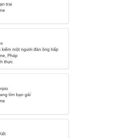
ạn trai
ine
es
m kiếm một người đàn ông hấp
c đời
ine, Pháp
ch thực
rpio
đang tìm bạn gái
ine
Kết