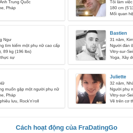
g Anh Trung Quốc
Tôi làm việ
ine, Pháp
một người 
180 cm (5'11
Mối quan h
Bastien
ng Ngư
31 năm, Ki
ng tìm kiếm một phụ nữ cao cấp
Người đàn ô
, 89 kg (196 lbs)
Vitry-sur-Se
 thực sự
Yoga, Xây d
Juliette
 Nữ
32 năm, Nh
ng muốn gặp một người phụ nữ
Người phụ n
ine, Pháp
Vitry-sur-Se
hiêu lưu, Rock'n'roll
Vẽ trên cơ t
Cách hoạt động của FraDatingGo