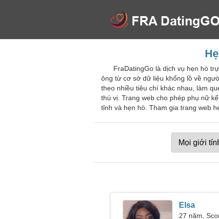
Hẹ
FraDatingGo là dịch vụ hẹn hò trự
ông từ cơ sở dữ liệu khổng lồ về ngườ
theo nhiều tiêu chí khác nhau, làm q
thú vị. Trang web cho phép phụ nữ kết
tỉnh và hẹn hò. Tham gia trang web h
Elsa
27 năm, Sco