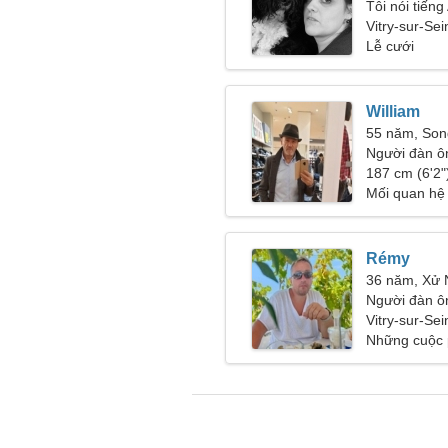
Tôi nói tiến
Vitry-sur-Se
Lễ cưới
William
55 năm, So
Người đàn ô
187 cm (6'2")
Mối quan hệ
Rémy
36 năm, Xử
Người đàn ô
28-31
Vitry-sur-Se
Những cuộc p