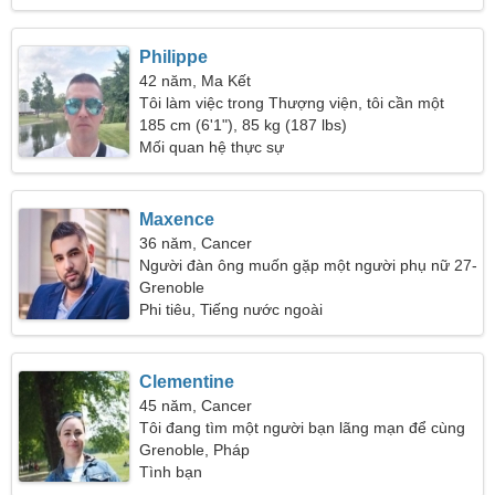
Philippe
42 năm, Ma Kết
Tôi làm việc trong Thượng viện, tôi cần một
người phụ nữ hòa đồng
185 cm (6'1"), 85 kg (187 lbs)
Mối quan hệ thực sự
Maxence
36 năm, Cancer
Người đàn ông muốn gặp một người phụ nữ 27-
34
Grenoble
Phi tiêu, Tiếng nước ngoài
Clementine
45 năm, Cancer
Tôi đang tìm một người bạn lãng mạn để cùng
nhau trượt tuyết
Grenoble, Pháp
Tình bạn