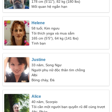
50
178 cm (5'11"), 82 kg (180 lbs)
Mối quan hệ ngắn hạn
Helene
58 tuổi, Kim ngưu
Tôi thích yoga và mua sắm
165 cm (5'5"), 64 kg (141 lbs)
Tình bạn
Justine
33 năm, Song Ngư
Người phụ nữ độc thân tìm chồng
Albi
Bóng chày, Đá
Alice
40 năm, Scorpio
Tôi cần một người bạn quyến rũ để cùng trượt
tuyết
Albi, Pháp