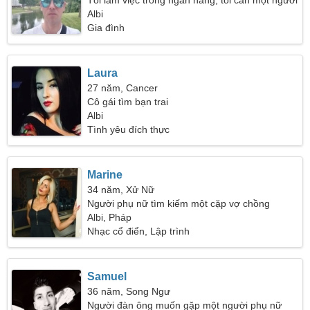
Tôi làm việc trong ngân hàng, tôi cần một người
phụ nữ hóm hỉnh
Albi
Gia đình
Laura
27 năm, Cancer
Cô gái tìm bạn trai
Albi
Tình yêu đích thực
Marine
34 năm, Xử Nữ
Người phụ nữ tìm kiếm một cặp vợ chồng
Albi, Pháp
Nhạc cổ điển, Lập trình
Samuel
36 năm, Song Ngư
Người đàn ông muốn gặp một người phụ nữ