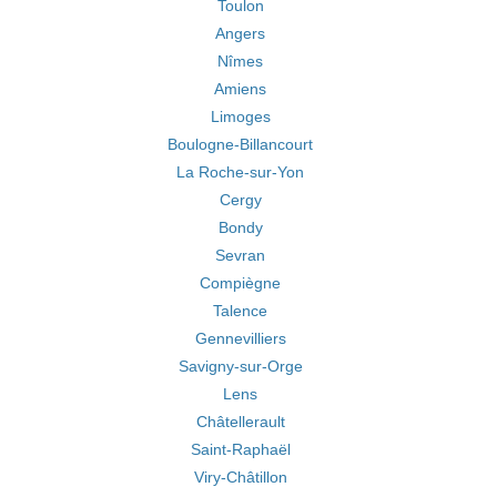
Toulon
Angers
Nîmes
Amiens
Limoges
Boulogne-Billancourt
La Roche-sur-Yon
Cergy
Bondy
Sevran
Compiègne
Talence
Gennevilliers
Savigny-sur-Orge
Lens
Châtellerault
Saint-Raphaël
Viry-Châtillon