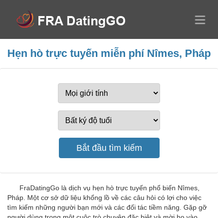
Hẹn hò trực tuyến miễn phí Nîmes, Pháp
FraDatingGo là dịch vụ hẹn hò trực tuyến phổ biến Nîmes,
Pháp. Một cơ sở dữ liệu khổng lồ về các câu hỏi có lợi cho việc
tìm kiếm những người bạn mới và các đối tác tiềm năng. Gặp gỡ
người dùng trong một cuộc trò chuyện đặc biệt và mời họ vào