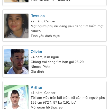
Thiết kế nội thất, Toán học
Jessica
27 năm, Cancer
Một người phụ nữ đáng yêu đang tìm kiếm một
mối quan hệ
Nîmes
Tình yêu đích thực
Olivier
24 năm, Kim ngưu
Chàng trai đang tìm bạn gái 23-29
Nîmes, Pháp
Gia đình
Arthur
41 năm, Cancer
Tôi làm việc trên bãi biển, tôi cần một người phụ
nữ tuyệt vời
186 cm (6'2"), 87 kg (191 lbs)
Mối quan hệ thực sự