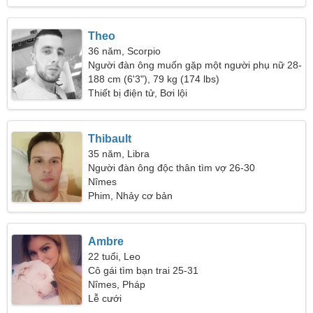
Theo
36 năm, Scorpio
Người đàn ông muốn gặp một người phụ nữ 28-
32
188 cm (6'3"), 79 kg (174 lbs)
Thiết bị điện tử, Bơi lội
Thibault
35 năm, Libra
Người đàn ông độc thân tìm vợ 26-30
Nîmes
Phim, Nhảy cơ bản
Ambre
22 tuổi, Leo
Cô gái tìm bạn trai 25-31
Nîmes, Pháp
Lễ cưới