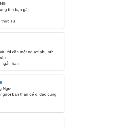
 Nữ
đang tìm bạn gái
 thực sự
sát, tôi cần một người phụ nữ
Pháp
ệ ngắn hạn
e
ng Ngư
 người bạn thân để đi dạo cùng