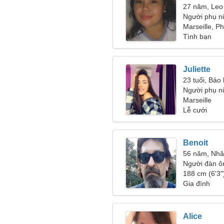
27 năm, Leo
Người phụ n
31-36
Marseille, P
Tình bạn
Juliette
23 tuổi, Bảo
Người phụ n
Marseille
Lễ cưới
Benoit
56 năm, Nh
Người đàn ô
188 cm (6'3")
Gia đình
Alice