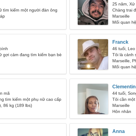
25 năm, Xử
ữ tìm kiếm một người đàn ông
Chàng trai 
háp
Marseille
Mối quan hệ
Franck
 bình
46 tuổi, Leo
ữ gợi cảm đang tìm kiếm bạn bè
Tôi là cảnh 
lãng mạn
Marseille, 
Mối quan h
Clementin
ân mã
44 tuổi, So
ng tìm kiếm một phụ nữ cao cấp
Tôi cần một
, 86 kg (189 lbs)
nhau
Marseille
Hôn nhân
Anna