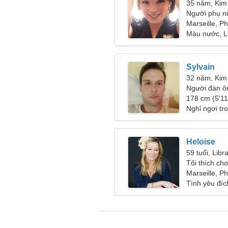
35 năm, Kim
Người phụ n
43
Marseille, P
Màu nước, L
Sylvain
32 năm, Kim
Người đàn ô
178 cm (5'11"
Nghỉ ngơi tr
giản
Heloise
59 tuổi, Libr
Tôi thích ch
Marseille, P
Tình yêu đíc