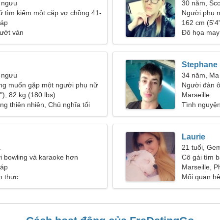
 ngưu
30 năm, Sco
ữ tìm kiếm một cặp vợ chồng 41-
Người phụ n
háp
162 cm (5'4"
ướt ván
Đô họa may 
Stephane
 ngưu
34 năm, Ma
ng muốn gặp một người phụ nữ
Người đàn ô
), 82 kg (180 lbs)
Marseille
ong thiên nhiên, Chủ nghĩa tối
Tình nguyện
Laurie
a
21 tuổi, Gem
ơi bowling và karaoke hơn
Cô gái tìm b
háp
Marseille, 
h thực
Mối quan hệ