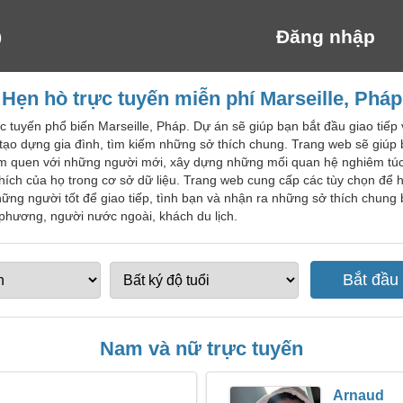
Đăng nhập
Hẹn hò trực tuyến miễn phí Marseille, Pháp
c tuyến phổ biến Marseille, Pháp. Dự án sẽ giúp bạn bắt đầu giao tiếp
tạo dựng gia đình, tìm kiếm những sở thích chung. Trang web sẽ giúp
àm quen với những người mới, xây dựng những mối quan hệ nghiêm túc.
 thích của họ trong cơ sở dữ liệu. Trang web cung cấp các tùy chọn để 
những người tốt để giao tiếp, tình bạn và nhận ra những sở thích chun
 phương, người nước ngoài, khách du lịch.
Nam và nữ trực tuyến
Arnaud