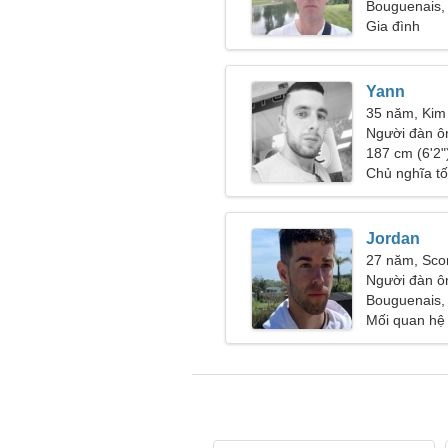
người phụ n
Bouguenais,
Gia đình
Yann
35 năm, Kim
Người đàn ô
27-33
187 cm (6'2")
Chủ nghĩa tố
Jordan
27 năm, Sco
Người đàn ô
Bouguenais,
Mối quan hệ