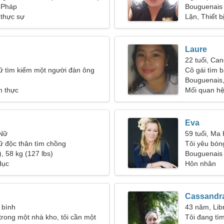
 Pháp
41
Bouguenais
 thực sự
Lặn, Thiết b
Laure
22 tuổi, Can
ữ tìm kiếm một người đàn ông
Cô gái tìm b
Bouguenais
h thực
Mối quan hệ
Eva
 Nữ
59 tuổi, Ma 
ữ độc thân tìm chồng
Tôi yêu bón
, 58 kg (127 lbs)
Bouguenais
dục
Hôn nhân
Cassandr
 bình
43 năm, Lib
 trong một nhà kho, tôi cần một
Tôi đang tì