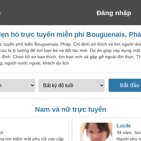
Đăng nhập
ẹn hò trực tuyến miễn phí Bouguenais, Ph
ực tuyến phổ biến Bouguenais, Pháp. Chỉ định sở thích và tìm người d
ao là lý tưởng để tìm bạn bè và đối tác mới. Dự án giúp xây dựng mộ
 đình. Chọn hồ sơ bạn thích, tìm bạn mới và gặp gỡ ngoài đời thực. 
, người nước ngoài, khách du lịch.
Nam và nữ trực tuyến
Lucile
Nữ
34 năm, So
ng tìm kiếm một phụ nữ cao cấp
Người phụ n