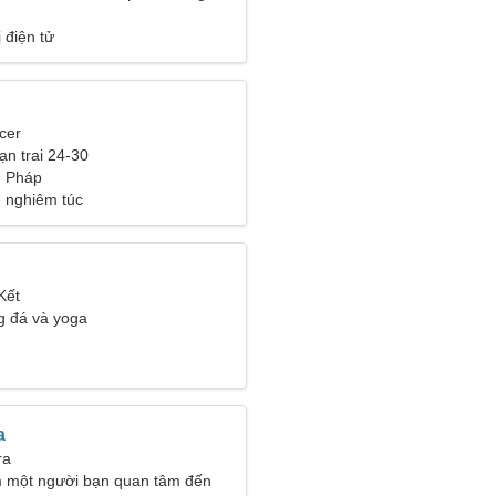
ị điện tử
cer
ạn trai 24-30
, Pháp
 nghiêm túc
Kết
g đá và yoga
a
ra
m một người bạn quan tâm đến