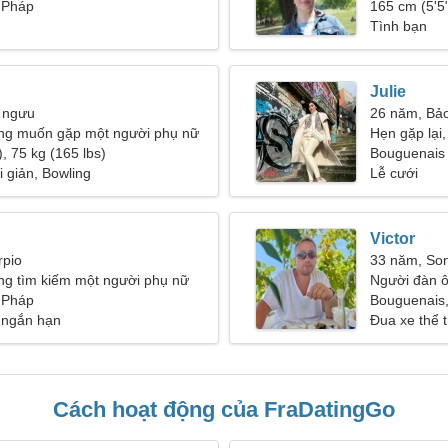
ữ mát mẻ
 Pháp
khiêu vũ
165 cm (5'5"
Tình bạn
Julie
 ngưu
26 năm, Bảo
ng muốn gặp một người phụ nữ
Hẹn gặp lại,
, 75 kg (165 lbs)
miệng
Bouguenais
i giản, Bowling
Lễ cưới
Victor
rpio
33 năm, So
ng tìm kiếm một người phụ nữ
Người đàn ô
 Pháp
Bouguenais
 ngắn hạn
Đua xe thể 
Cách hoạt động của FraDatingGo