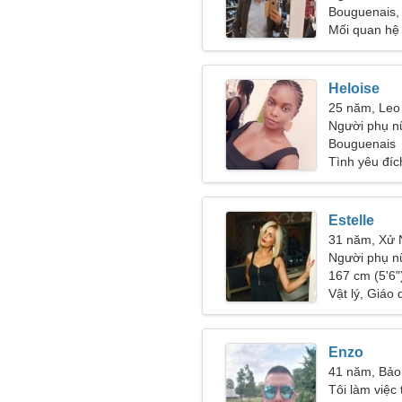
Bouguenais,
Mối quan hệ
Heloise
25 năm, Leo
Người phụ n
Bouguenais
Tình yêu đíc
Estelle
31 năm, Xử
Người phụ n
167 cm (5'6")
Vật lý, Giáo 
Enzo
41 năm, Bảo
Tôi làm việc