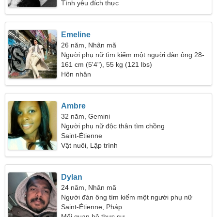
Tình yêu đích thực
Emeline
26 năm, Nhân mã
Người phụ nữ tìm kiếm một người đàn ông 28-
34
161 cm (5'4"), 55 kg (121 lbs)
Hôn nhân
Ambre
32 năm, Gemini
Người phụ nữ độc thân tìm chồng
Saint-Étienne
Vật nuôi, Lập trình
Dylan
24 năm, Nhân mã
Người đàn ông tìm kiếm một người phụ nữ
Saint-Étienne, Pháp
Mối quan hệ thực sự