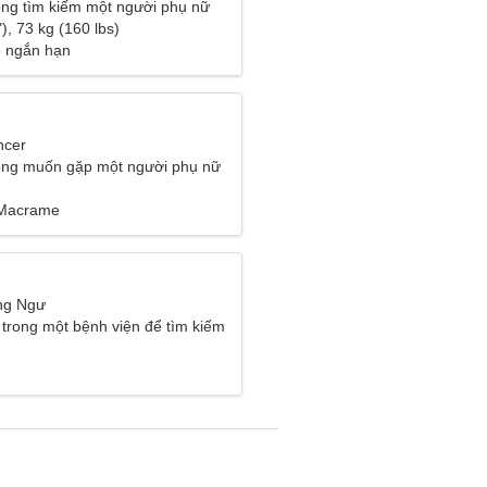
ng tìm kiếm một người phụ nữ
), 73 kg (160 lbs)
ệ ngắn hạn
ncer
ông muốn gặp một người phụ nữ
 Macrame
ng Ngư
 trong một bệnh viện để tìm kiếm
hụ nữ hóm hỉnh