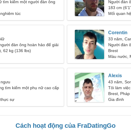
ữ tìm kiếm một người đàn ông
Người đàn ô
183 cm (6'1"
 nghiêm túc
Mối quan h
Corentin
 Nữ
33 năm, Ca
người đàn ông hoàn hảo để giải
Người đàn 
, 62 kg (136 lbs)
23-31
Brest
Màu nước,
Alexis
 ngưu
43 năm, So
ng tìm kiếm một phụ nữ cao cấp
Tôi làm việc
một người p
Brest, Pháp
 thực sự
Gia đình
Cách hoạt động của FraDatingGo