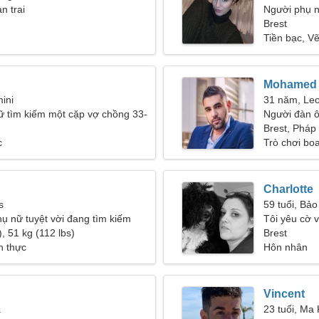
n trai
Người phụ n
Brest
Tiền bạc, Vẽ
Mohamed
ini
31 năm, Le
ữ tìm kiếm một cặp vợ chồng 33-
Người đàn ô
Brest, Pháp
c
Trò chơi boa
Charlotte
s
59 tuổi, Bảo
ụ nữ tuyệt vời đang tìm kiếm
Tôi yêu cờ v
, 51 kg (112 lbs)
Brest
h thực
Hôn nhân
Vincent
a
23 tuổi, Ma 