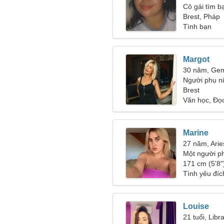
Cô gái tìm bạ
Brest, Pháp
Tình bạn
Margot
30 năm, Gem
Người phụ n
42
Brest
Văn học, Đọ
Marine
27 năm, Arie
Một người ph
bạn bè
171 cm (5'8")
Tình yêu đíc
Louise
21 tuổi, Libr