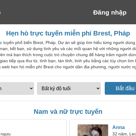
Đăng nhập
Hẹn hò trực tuyến miễn phí Brest, Pháp
c tuyến phổ biến Brest, Pháp. Dự án sẽ giúp tìm hiểu từng người dùng 
 mạn, kết bạn, sử dụng tình yêu và các mối quan hệ với những người d
ên mà bạn thích trong cuộc trò chuyện chung để hàng trăm người dùng 
 giao tiếp qua thư từ, tình bạn, tán tỉnh, tình yêu bằng các tùy chọn t
 web hẹn hò miễn phí Brest cho người dân địa phương, người nước ngo
Nam và nữ trực tuyến
Anna
 ngưu
32 năm, Le