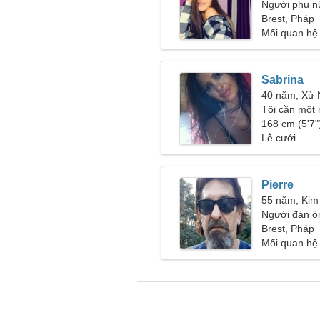
Người phụ n
Brest, Pháp
Mối quan hệ
Sabrina
40 năm, Xử
Tôi cần một 
trí
168 cm (5'7")
Lễ cưới
Pierre
55 năm, Kim
Người đàn ô
45-50
Brest, Pháp
Mối quan hệ