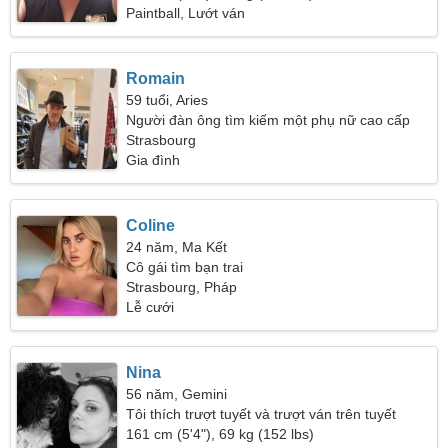
Paintball, Lướt ván
Romain
59 tuổi, Aries
Người đàn ông tìm kiếm một phụ nữ cao cấp
Strasbourg
Gia đình
Coline
24 năm, Ma Kết
Cô gái tìm bạn trai
Strasbourg, Pháp
Lễ cưới
Nina
56 năm, Gemini
Tôi thích trượt tuyết và trượt ván trên tuyết
161 cm (5'4"), 69 kg (152 lbs)