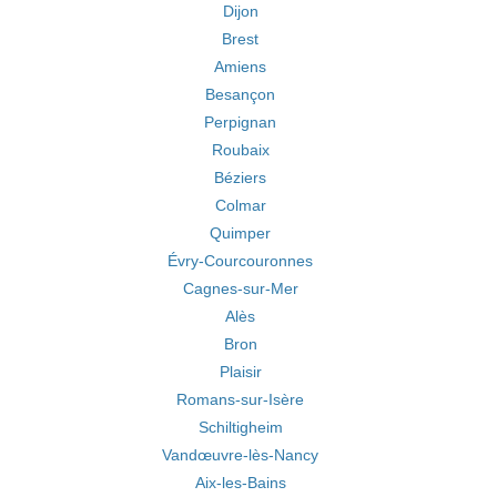
Dijon
Brest
Amiens
Besançon
Perpignan
Roubaix
Béziers
Colmar
Quimper
Évry-Courcouronnes
Cagnes-sur-Mer
Alès
Bron
Plaisir
Romans-sur-Isère
Schiltigheim
Vandœuvre-lès-Nancy
Aix-les-Bains