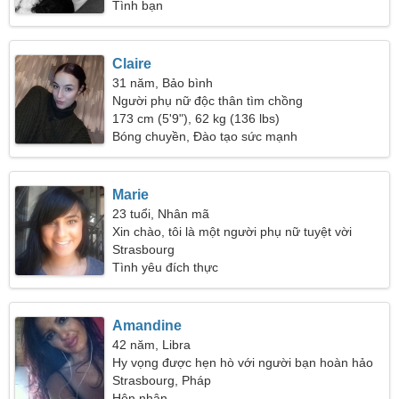
Tình bạn
Claire
31 năm, Bảo bình
Người phụ nữ độc thân tìm chồng
173 cm (5'9"), 62 kg (136 lbs)
Bóng chuyền, Đào tạo sức mạnh
Marie
23 tuổi, Nhân mã
Xin chào, tôi là một người phụ nữ tuyệt vời
Strasbourg
Tình yêu đích thực
Amandine
42 năm, Libra
Hy vọng được hẹn hò với người bạn hoàn hảo
của tôi
Strasbourg, Pháp
Hôn nhân