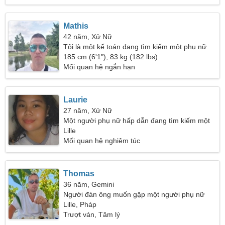
Mathis
42 năm, Xử Nữ
Tôi là một kế toán đang tìm kiếm một phụ nữ
xinh đẹp
185 cm (6'1"), 83 kg (182 lbs)
Mối quan hệ ngắn hạn
Laurie
27 năm, Xử Nữ
Một người phụ nữ hấp dẫn đang tìm kiếm một
người đàn ông
Lille
Mối quan hệ nghiêm túc
Thomas
36 năm, Gemini
Người đàn ông muốn gặp một người phụ nữ
Lille, Pháp
Trượt ván, Tâm lý