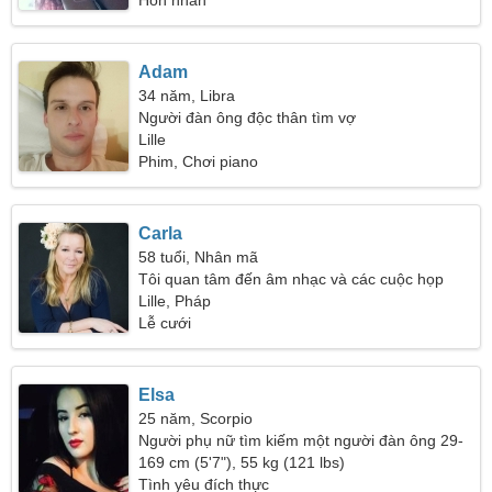
Hôn nhân
Adam
34 năm, Libra
Người đàn ông độc thân tìm vợ
Lille
Phim, Chơi piano
Carla
58 tuổi, Nhân mã
Tôi quan tâm đến âm nhạc và các cuộc họp
Lille, Pháp
Lễ cưới
Elsa
25 năm, Scorpio
Người phụ nữ tìm kiếm một người đàn ông 29-
35
169 cm (5'7"), 55 kg (121 lbs)
Tình yêu đích thực