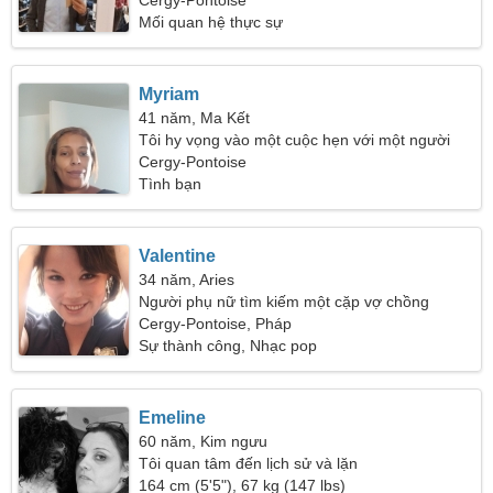
53
Cergy-Pontoise
Mối quan hệ thực sự
Myriam
41 năm, Ma Kết
Tôi hy vọng vào một cuộc hẹn với một người
đàn ông cao quý
Cergy-Pontoise
Tình bạn
Valentine
34 năm, Aries
Người phụ nữ tìm kiếm một cặp vợ chồng
Cergy-Pontoise, Pháp
Sự thành công, Nhạc pop
Emeline
60 năm, Kim ngưu
Tôi quan tâm đến lịch sử và lặn
164 cm (5'5"), 67 kg (147 lbs)