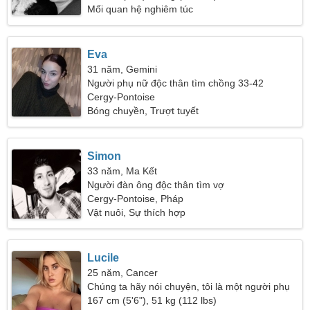
Mối quan hệ nghiêm túc
Eva
31 năm, Gemini
Người phụ nữ độc thân tìm chồng 33-42
Cergy-Pontoise
Bóng chuyền, Trượt tuyết
Simon
33 năm, Ma Kết
Người đàn ông độc thân tìm vợ
Cergy-Pontoise, Pháp
Vật nuôi, Sự thích hợp
Lucile
25 năm, Cancer
Chúng ta hãy nói chuyện, tôi là một người phụ
nữ vui vẻ
167 cm (5'6"), 51 kg (112 lbs)