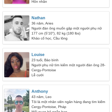
Hôn nhân
Nathan
36 năm, Aries
Người đàn ông muốn gặp một người phụ nữ
177 cm (5'10"), 82 kg (180 lbs)
Khảo cổ học, Cầu lông
Louise
23 tuổi, Bảo bình
Người phụ nữ tìm kiếm một người đàn ông 28-
31
Cergy-Pontoise
Lễ cưới
Anthony
43 năm, Leo
Tôi là một nhân viên ngân hàng đang tìm kiếm
một người phụ nữ lãng mạn
Cergy-Pontoise, Pháp
Mối quan hệ ngắn hạn