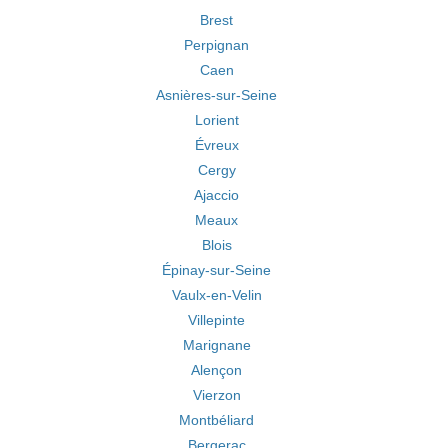
Brest
Perpignan
Caen
Asnières-sur-Seine
Lorient
Évreux
Cergy
Ajaccio
Meaux
Blois
Épinay-sur-Seine
Vaulx-en-Velin
Villepinte
Marignane
Alençon
Vierzon
Montbéliard
Bergerac