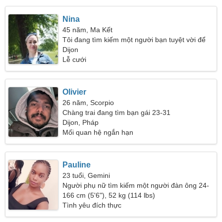
Nina
45 năm, Ma Kết
Tôi đang tìm kiếm một người bạn tuyệt vời để
giải trí
Dijon
Lễ cưới
Olivier
26 năm, Scorpio
Chàng trai đang tìm bạn gái 23-31
Dijon, Pháp
Mối quan hệ ngắn hạn
Pauline
23 tuổi, Gemini
Người phụ nữ tìm kiếm một người đàn ông 24-
32
166 cm (5'6"), 52 kg (114 lbs)
Tình yêu đích thực