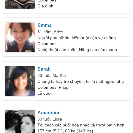
Colombes
Gia đình
Emma
31 năm, Aries
Người phụ nữ tìm kiếm một cặp vợ chồng
Colombes
Nghệ thuật sân khấu, Nâng cao sức mạnh
Sarah
23 tuổi, Ma Kết
Chúng ta hãy trò chuyện, tôi là một người phụ
nữ đáng yêu
Colombes, Pháp
Lễ cưới
Amandine
59 tuổi, Libra
Tôi thích các buổi hòa nhạc và trượt patin hơn
157 cm (5'2"), 65 kg (143 lbs)