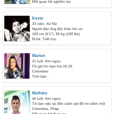
Mối quan hệ nghiêm túc
Kevin
33 năm, Xử Nữ
Người đàn ông độc thân tìm vợ
183 cm (6'1"), 86 kg (189 lbs)
Đi bè, Triết học
Marion
21 tuổi, Kim ngưu
Cô gái tìm bạn trai 26-29
Colombes
Tình bạn
Mathieu
46 tuổi, Kim ngưu
Tôi làm việc tại đồn cảnh sát để tìm kiếm một
người phụ nữ tử tế
Colombes, Pháp
Mối quan hệ thực sự