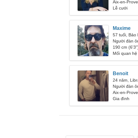
Aix-en-Prov
Lễ cưới
Maxime
57 tuổi, Bảo
Người đàn ô
190 cm (6'3")
Mối quan hệ
Benoit
24 năm, Libr
Người đàn ô
26-29
Aix-en-Prov
Gia đình