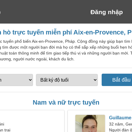
Đăng nhập
 hò trực tuyến miễn phí Aix-en-Provence, 
ực tuyến phổ biến Aix-en-Provence, Pháp. Cộng đồng này giúp bạn tìm 
g tìm được một người bạn đời mà họ có thể sắp xếp những buổi hẹn h
huật toán thông minh để tìm giao tiếp thú vị và những người bạn mới.
ương, người nước ngoài, khách du lịch.
Nam và nữ trực tuyến
Guillaume
ini
32 năm, Ge
n trai
Người đàn ô