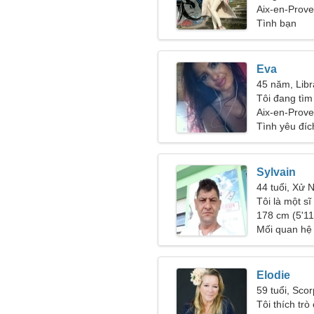
Aix-en-Prov
Tình bạn
Eva
45 năm, Libr
Tôi đang tì
mẽ
Aix-en-Prov
Tình yêu đíc
Sylvain
44 tuổi, Xử 
Tôi là một s
một người ph
178 cm (5'11"
Mối quan hệ
Elodie
59 tuổi, Scor
Tôi thích trò