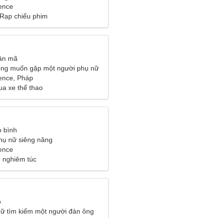
ence
, Rạp chiếu phim
ân mã
ông muốn gặp một người phụ nữ
ence, Pháp
ua xe thể thao
 bình
phụ nữ siêng năng
ence
 nghiêm túc
o
ữ tìm kiếm một người đàn ông