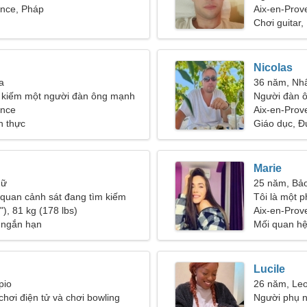
ence, Pháp
Aix-en-Prov
Chơi guitar
Nicolas
a
36 năm, Nh
m kiếm một người đàn ông mạnh
Người đàn 
ence
25-31
Aix-en-Prov
h thực
Giáo dục, Đ
Marie
Nữ
25 năm, Bảo
ĩ quan cảnh sát đang tìm kiếm
Tôi là một 
ụ nữ ngoại lệ
), 81 kg (178 lbs)
Aix-en-Prov
 ngắn hạn
Mối quan hệ
Lucile
pio
26 năm, Le
 chơi điện tử và chơi bowling
Người phụ n