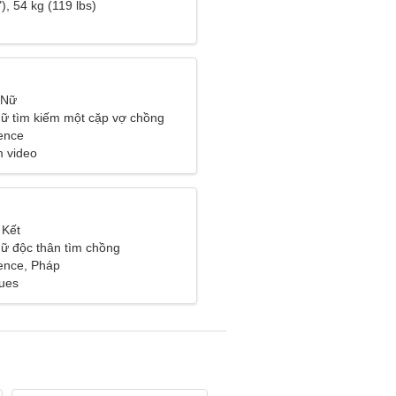
), 54 kg (119 lbs)
 Nữ
ữ tìm kiếm một cặp vợ chồng
ence
m video
 Kết
ữ độc thân tìm chồng
ence, Pháp
lues