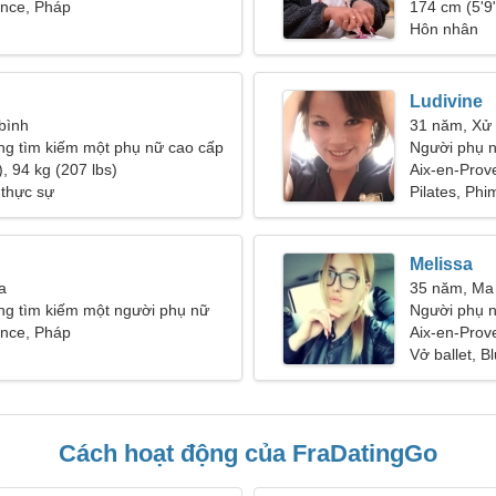
ence, Pháp
31-34
174 cm (5'9"
Hôn nhân
Ludivine
 bình
31 năm, Xử
ng tìm kiếm một phụ nữ cao cấp
Người phụ n
, 94 kg (207 lbs)
Aix-en-Prov
 thực sự
Pilates, Phi
Melissa
a
35 năm, Ma
ng tìm kiếm một người phụ nữ
Người phụ n
ence, Pháp
Aix-en-Prov
Vở ballet, B
Cách hoạt động của FraDatingGo