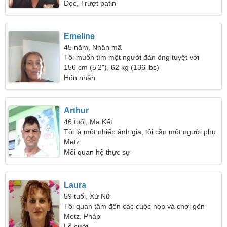
Đọc, Trượt patin
Emeline
45 năm, Nhân mã
Tôi muốn tìm một người đàn ông tuyệt vời
156 cm (5'2"), 62 kg (136 lbs)
Hôn nhân
Arthur
46 tuổi, Ma Kết
Tôi là một nhiếp ảnh gia, tôi cần một người phụ
nữ tử tế
Metz
Mối quan hệ thực sự
Laura
59 tuổi, Xử Nữ
Tôi quan tâm đến các cuộc họp và chơi gôn
Metz, Pháp
Lễ cưới