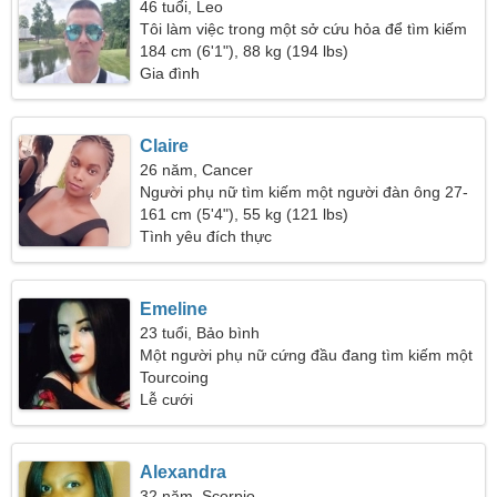
46 tuổi, Leo
Tôi làm việc trong một sở cứu hỏa để tìm kiếm
một người phụ nữ ngoạn mục
184 cm (6'1"), 88 kg (194 lbs)
Gia đình
Claire
26 năm, Cancer
Người phụ nữ tìm kiếm một người đàn ông 27-
36
161 cm (5'4"), 55 kg (121 lbs)
Tình yêu đích thực
Emeline
23 tuổi, Bảo bình
Một người phụ nữ cứng đầu đang tìm kiếm một
mối quan hệ nồng nàn
Tourcoing
Lễ cưới
Alexandra
32 năm, Scorpio