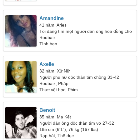
Amandine
41 năm, Aries
Tôi đang tìm một người đàn ông hòa đồng cho
một chuyến đi chung
Roubaix
Tình bạn
Axelle
32 năm, Xử Nữ
Người phụ nữ độc thân tìm chồng 33-42
Roubaix, Pháp
Thực vật học, Phim
Benoit
35 năm, Ma Kết
Người đàn ông độc thân tìm vợ 27-32
185 cm (6'1"), 76 kg (167 lbs)
Rạp hát, Thể dục