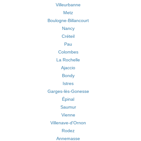
Villeurbanne
Metz
Boulogne-Billancourt
Nancy
Créteil
Pau
Colombes
La Rochelle
Ajaccio
Bondy
Istres
Garges-lès-Gonesse
Épinal
Saumur
Vienne
Villenave-d'Ornon
Rodez
Annemasse