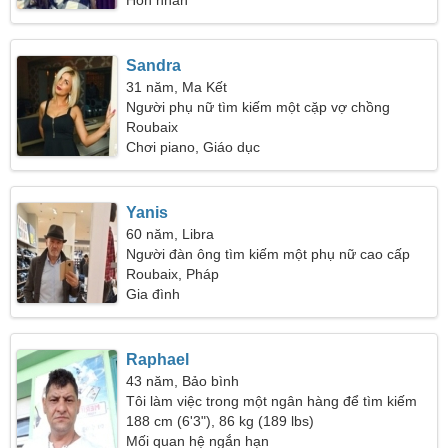
Hôn nhân
Sandra
31 năm, Ma Kết
Người phụ nữ tìm kiếm một cặp vợ chồng
Roubaix
Chơi piano, Giáo dục
Yanis
60 năm, Libra
Người đàn ông tìm kiếm một phụ nữ cao cấp
Roubaix, Pháp
Gia đình
Raphael
43 năm, Bảo bình
Tôi làm việc trong một ngân hàng để tìm kiếm
một người phụ nữ tuyệt vời
188 cm (6'3"), 86 kg (189 lbs)
Mối quan hệ ngắn hạn