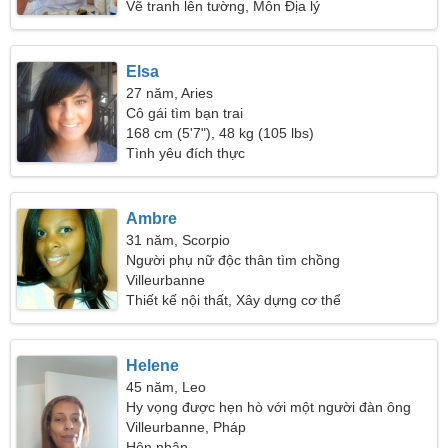
Vẽ tranh lên tường, Môn Địa lý
Elsa
27 năm, Aries
Cô gái tìm bạn trai
168 cm (5'7"), 48 kg (105 lbs)
Tình yêu đích thực
Ambre
31 năm, Scorpio
Người phụ nữ độc thân tìm chồng
Villeurbanne
Thiết kế nội thất, Xây dựng cơ thể
Helene
45 năm, Leo
Hy vọng được hẹn hò với một người đàn ông
sáng tạo
Villeurbanne, Pháp
Hôn nhân