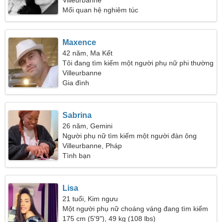
Villeurbanne
Mối quan hệ nghiêm túc
Maxence
42 năm, Ma Kết
Tôi đang tìm kiếm một người phụ nữ phi thường
Villeurbanne
Gia đình
Sabrina
26 năm, Gemini
Người phụ nữ tìm kiếm một người đàn ông
Villeurbanne, Pháp
Tình bạn
Lisa
21 tuổi, Kim ngưu
Một người phụ nữ choáng váng đang tìm kiếm
một mối quan hệ
175 cm (5'9"), 49 kg (108 lbs)