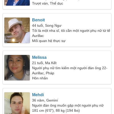
Trượt ván, Thể dục
Benoit
44 tuổi, Song Ngư
Tôi là một nha sĩ, tôi cần một người phụ nữ tử tế
Aurillac
Mối quan hệ thực sự
Melissa
21 tuổi, Ma Kết
Người phụ nữ tìm kiếm một người đàn ông 22-
28
Aurillac, Pháp
Hôn nhân
Mehdi
36 năm, Gemini
Người đàn ông muốn gặp một người phụ nữ
181 cm (6'0"), 88 kg (194 lbs)