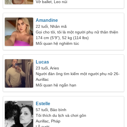
Vở ballet, Leo núi
Amandine
22 tuổi, Nhân mã
Gọi cho tôi, tôi là một người phụ nữ thân thiện
174 cm (5'9"), 52 kg (114 lbs)
Mối quan hệ nghiêm túc
Lucas
23 tuổi, Aries
Người đàn ông tìm kiếm một người phụ nữ 26-
29
Aurillac
Mối quan hệ ngắn hạn
Estelle
57 tuổi, Bảo bình
Tôi thích du lịch và chơi gôn
Aurillac, Pháp
Lễ cưới