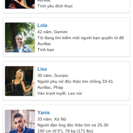
Aurillac
Tình yêu đích thực
Lola
42 năm, Gemini
Tôi đang tìm kiếm một người bạn quyến rũ để
khiêu vũ cùng nhau
Aurillac
Tình bạn
Lisa
30 năm, Scorpio
Người phụ nữ độc thân tìm chồng 33-41
Aurillac, Pháp
Ván trượt tuyết, Leo núi
Yanis
33 năm, Xử Nữ
Người đàn ông độc thân tìm vợ 25-30
190 cm (6'3"), 78 kg (171 lbs)