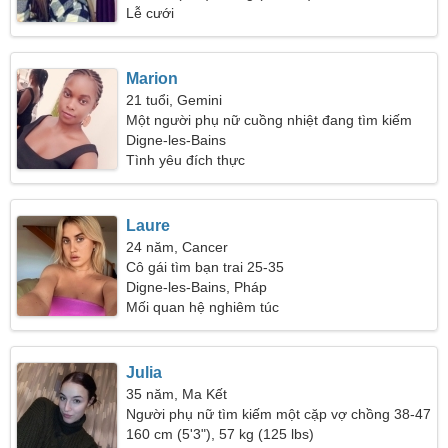
Lễ cưới
Marion
21 tuổi, Gemini
Một người phụ nữ cuồng nhiệt đang tìm kiếm
một mối quan hệ lâu dài
Digne-les-Bains
Tình yêu đích thực
Laure
24 năm, Cancer
Cô gái tìm bạn trai 25-35
Digne-les-Bains, Pháp
Mối quan hệ nghiêm túc
Julia
35 năm, Ma Kết
Người phụ nữ tìm kiếm một cặp vợ chồng 38-47
160 cm (5'3"), 57 kg (125 lbs)