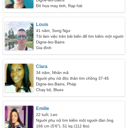
Digne-les-Bains
Đô họa may tinh, Rạp hát
Louis
41 năm, Song Ngư
Tôi làm việc trên bãi biển để tìm kiếm một người
phụ nữ hài hước
Digne-les-Bains
Gia đình
Clara
34 năm, Nhân mã
Người phụ nữ độc thân tìm chồng 37-45
Digne-les-Bains, Pháp
Chạy bộ, Blues
Emilie
22 tuổi, Leo
Người phụ nữ tìm kiếm một người đàn ông
166 cm (5'6"), 51 kg (112 lbs)