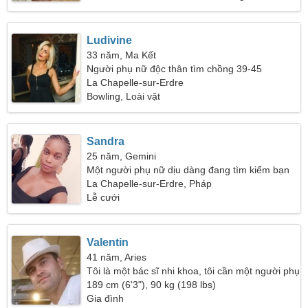
Ludivine
33 năm, Ma Kết
Người phụ nữ độc thân tìm chồng 39-45
La Chapelle-sur-Erdre
Bowling, Loài vật
Sandra
25 năm, Gemini
Một người phụ nữ dịu dàng đang tìm kiếm bạn
bè
La Chapelle-sur-Erdre, Pháp
Lễ cưới
Valentin
41 năm, Aries
Tôi là một bác sĩ nhi khoa, tôi cần một người phụ
nữ gợi cảm
189 cm (6'3"), 90 kg (198 lbs)
Gia đình