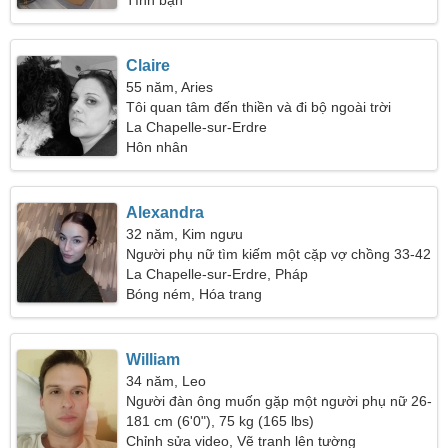
Tình bạn
Claire
55 năm, Aries
Tôi quan tâm đến thiền và đi bộ ngoài trời
La Chapelle-sur-Erdre
Hôn nhân
Alexandra
32 năm, Kim ngưu
Người phụ nữ tìm kiếm một cặp vợ chồng 33-42
La Chapelle-sur-Erdre, Pháp
Bóng ném, Hóa trang
William
34 năm, Leo
Người đàn ông muốn gặp một người phụ nữ 26-
31
181 cm (6'0"), 75 kg (165 lbs)
Chỉnh sửa video, Vẽ tranh lên tường