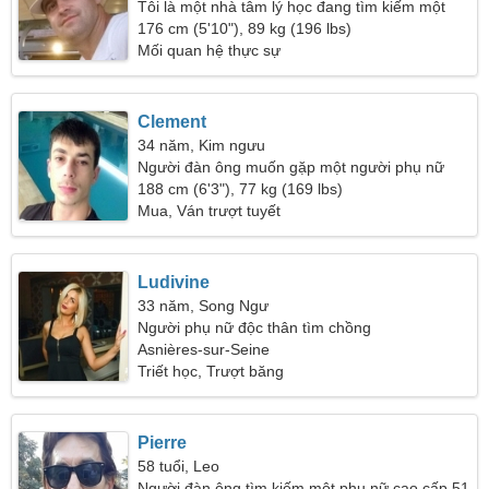
Tôi là một nhà tâm lý học đang tìm kiếm một
người phụ nữ ngoạn mục
176 cm (5'10"), 89 kg (196 lbs)
Mối quan hệ thực sự
Clement
34 năm, Kim ngưu
Người đàn ông muốn gặp một người phụ nữ
188 cm (6'3"), 77 kg (169 lbs)
Mua, Ván trượt tuyết
Ludivine
33 năm, Song Ngư
Người phụ nữ độc thân tìm chồng
Asnières-sur-Seine
Triết học, Trượt băng
Pierre
58 tuổi, Leo
Người đàn ông tìm kiếm một phụ nữ cao cấp 51-