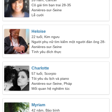
26 năm, Cancer
Cô gái tìm bạn trai 28-35
Asnières-sur-Seine
Lễ cưới
Heloise
22 tuổi, Kim ngưu
Người phụ nữ tìm kiếm một người đàn ông 28-
31
Asnières-sur-Seine
Tình yêu đích thực
Charlotte
57 tuổi, Scorpio
Tôi yêu du lịch và piano
Asnières-sur-Seine, Pháp
Mối quan hệ nghiêm túc
Myriam
42 năm, Bảo bình