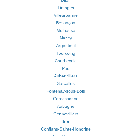
Dijon
Limoges
Villeurbanne
Besançon
Mulhouse
Nancy
Argenteuil
Tourcoing
Courbevoie
Pau
Aubervilliers
Sarcelles
Fontenay-sous-Bois
Carcassonne
Aubagne
Gennevilliers
Bron
Conflans-Sainte-Honorine