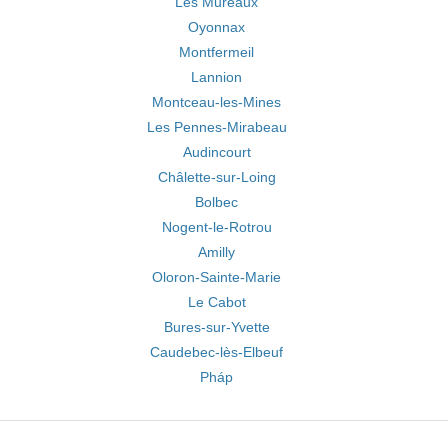
Les Mureaux
Oyonnax
Montfermeil
Lannion
Montceau-les-Mines
Les Pennes-Mirabeau
Audincourt
Châlette-sur-Loing
Bolbec
Nogent-le-Rotrou
Amilly
Oloron-Sainte-Marie
Le Cabot
Bures-sur-Yvette
Caudebec-lès-Elbeuf
Pháp