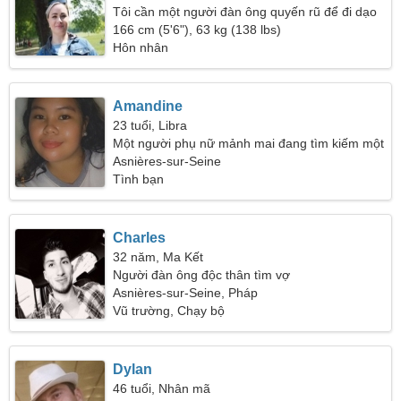
Tôi cần một người đàn ông quyến rũ để đi dạo
cùng nhau
166 cm (5'6"), 63 kg (138 lbs)
Hôn nhân
Amandine
23 tuổi, Libra
Một người phụ nữ mảnh mai đang tìm kiếm một
người đàn ông
Asnières-sur-Seine
Tình bạn
Charles
32 năm, Ma Kết
Người đàn ông độc thân tìm vợ
Asnières-sur-Seine, Pháp
Vũ trường, Chạy bộ
Dylan
46 tuổi, Nhân mã