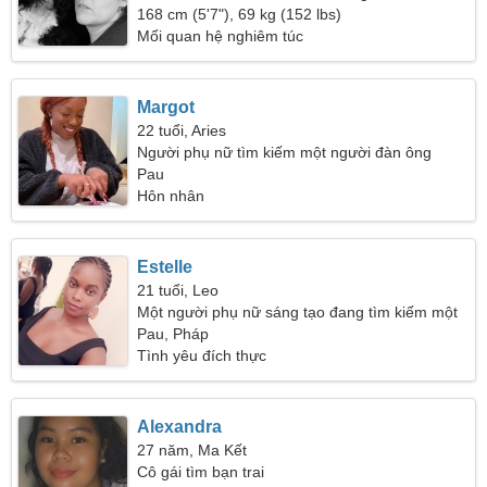
168 cm (5'7"), 69 kg (152 lbs)
Mối quan hệ nghiêm túc
Margot
22 tuổi, Aries
Người phụ nữ tìm kiếm một người đàn ông
Pau
Hôn nhân
Estelle
21 tuổi, Leo
Một người phụ nữ sáng tạo đang tìm kiếm một
người như bạn
Pau, Pháp
Tình yêu đích thực
Alexandra
27 năm, Ma Kết
Cô gái tìm bạn trai