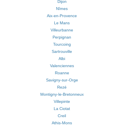
Dijon
Nîmes
Aix-en-Provence
Le Mans
Villeurbanne
Perpignan
Tourcoing
Sartrouville
Albi
Valenciennes
Roanne
Savigny-sur-Orge
Rezé
Montigny-le-Bretonneux
Villepinte
La Ciotat
Creil
Athis-Mons