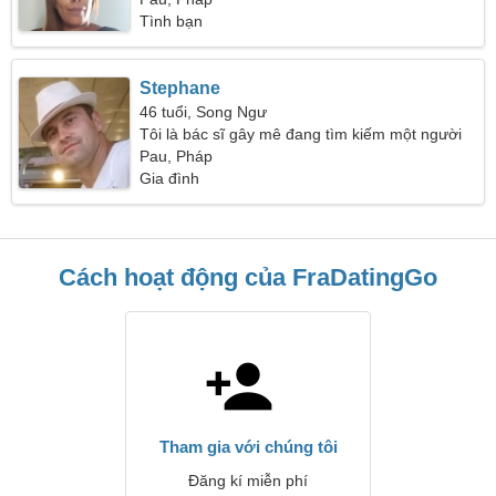
Tình bạn
Stephane
46 tuổi, Song Ngư
Tôi là bác sĩ gây mê đang tìm kiếm một người
phụ nữ sành điệu
Pau, Pháp
Gia đình
Cách hoạt động của FraDatingGo
Tham gia với chúng tôi
Đăng kí miễn phí