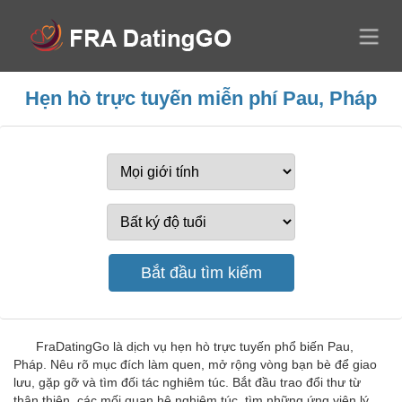
Hẹn hò trực tuyến miễn phí Pau, Pháp
FraDatingGo là dịch vụ hẹn hò trực tuyến phổ biến Pau,
Pháp. Nêu rõ mục đích làm quen, mở rộng vòng bạn bè để giao
lưu, gặp gỡ và tìm đối tác nghiêm túc. Bắt đầu trao đổi thư từ
thân thiện, các mối quan hệ nghiêm túc, tìm những ứng viên lý