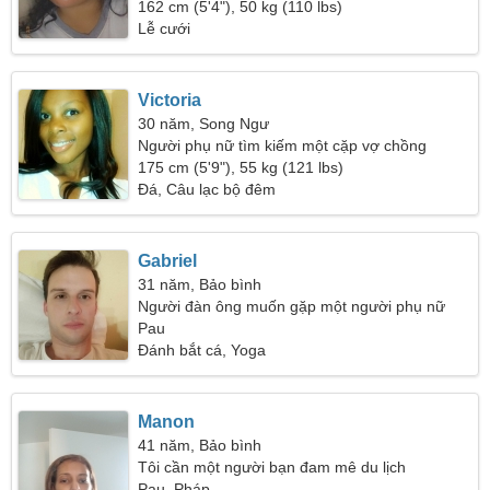
162 cm (5'4"), 50 kg (110 lbs)
Lễ cưới
Victoria
30 năm, Song Ngư
Người phụ nữ tìm kiếm một cặp vợ chồng
175 cm (5'9"), 55 kg (121 lbs)
Đá, Câu lạc bộ đêm
Gabriel
31 năm, Bảo bình
Người đàn ông muốn gặp một người phụ nữ
Pau
Đánh bắt cá, Yoga
Manon
41 năm, Bảo bình
Tôi cần một người bạn đam mê du lịch
Pau, Pháp